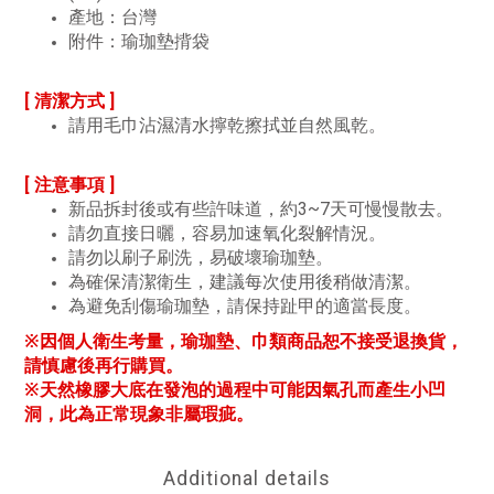
產地：台灣
附件：瑜珈墊揹袋
[ 清潔方式 ]
請用毛巾沾濕清水擰乾擦拭並自然風乾。
[ 注意事項 ]
新品拆封後或有些許味道，約3~7天可慢慢散去。
請勿直接日曬，容易加速氧化裂解情況。
請勿以刷子刷洗，易破壞瑜珈墊。
為確保清潔衛生，建議每次使用後稍做清潔。
為避免刮傷瑜珈墊，請保持趾甲的適當長度。
※因個人衛生考量，瑜珈墊、巾類商品恕不接受退換貨，
請慎慮後再行購買。
※天然橡膠大底在發泡的過程中可能因氣孔而產生小凹
洞，此為正常現象非屬瑕疵。
Additional details