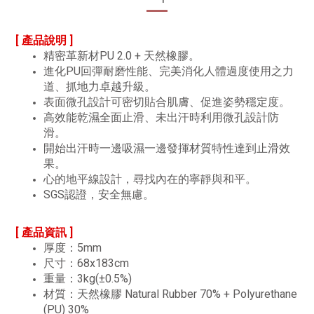
[ 產品說明 ]
精密革新材PU 2.0 + 天然橡膠。
進化PU回彈耐磨性能、完美消化人體過度使用之力
道、抓地力卓越升級。
表面微孔設計可密切貼合肌膚、促進姿勢穩定度。
高效能乾濕全面止滑、未出汗時利用微孔設計防
滑。
開始出汗時一邊吸濕一邊發揮材質特性達到止滑效
果。
心的地平線設計，尋找內在的寧靜與和平。
SGS認證，安全無慮。
[ 產品資訊 ]
厚度：5mm
尺寸：68x183cm
重量：3kg(±0.5%)
材質：天然橡膠 Natural Rubber 70% + Polyurethane
(PU) 30%