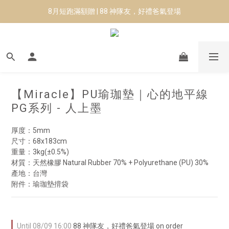
8月短跑滿額贈 | 88 神隊友，好禮爸氣登場
8月短跑滿額贈 | 88 神隊友，好禮爸氣登場
✨CURARING-韓國多功能深層按摩環｜新品預購88折！✨
Manduka-跟著青蛙去旅行｜快閃第二站-台南
8月短跑滿額贈 | 88 神隊友，好禮爸氣登場
【Miracle】PU瑜珈墊｜心的地平線
PG系列 - 人上墨
厚度：5mm
尺寸：68x183cm
重量：3kg(±0.5%)
材質：天然橡膠 Natural Rubber 70% + Polyurethane (PU) 30%
產地：台灣
附件：瑜珈墊揹袋
Until
08/09 16:00
88 神隊友，好禮爸氣登場 on order