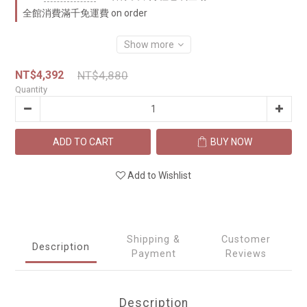
全館消費滿千免運費 on order
Show more
NT$4,392
NT$4,880
Quantity
ADD TO CART
BUY NOW
Add to Wishlist
Shipping &
Customer
Description
Payment
Reviews
Description