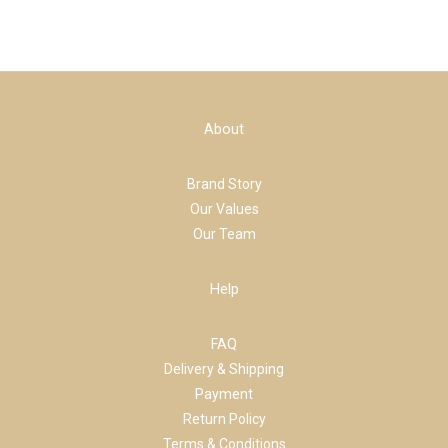
About
Brand Story
Our Values
Our Team
Help
FAQ
Delivery & Shipping
Payment
Return Policy
Terms & Conditions