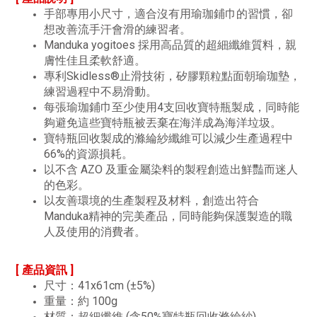
手部專用小尺寸，適合沒有用瑜珈鋪巾的習慣，卻
想改善流手汗會滑的練習者。
Manduka yogitoes 採用高品質的超細纖維質料，親
膚性佳且柔軟舒適。
專利Skidless®止滑技術，矽膠顆粒點面朝瑜珈墊，
練習過程中不易滑動。
每張瑜珈鋪巾至少使用4支回收寶特瓶製成，同時能
夠避免這些寶特瓶被丟棄在海洋成為海洋垃圾。
寶特瓶回收製成的滌綸紗纖維可以減少生產過程中
66%的資源損耗。
以不含 AZO 及重金屬染料的製程創造出鮮豔而迷人
的色彩。
以友善環境的生產製程及材料，創造出符合
Manduka精神的完美產品，同時能夠保護製造的職
人及使用的消費者。
[ 產品資訊 ]
尺寸：41x61cm (±5%)
重量：約 100g
材質：超細纖維 (含50%寶特瓶回收滌綸紗)