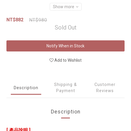
Show more
NT$882
NT$980
Sold Out
Notify When in Stock
Add to Wishlist
Shipping &
Customer
Description
Payment
Reviews
Description
[ 產品說明 ]