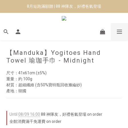
8月短跑滿額贈 | 88 神隊友，好禮爸氣登場
8月短跑滿額贈 | 88 神隊友，好禮爸氣登場
✨CURARING-韓國多功能深層按摩環｜新品預購88折！✨
Manduka-跟著青蛙去旅行｜快閃第二站-台南
8月短跑滿額贈 | 88 神隊友，好禮爸氣登場
【Manduka】Yogitoes Hand
Towel 瑜珈手巾 - Midnight
尺寸：41x61cm (±5%)
重量：約 100g
材質：超細纖維 (含50%寶特瓶回收滌綸紗)
產地：韓國
Until
08/09 16:00
88 神隊友，好禮爸氣登場 on order
全館消費滿千免運費 on order