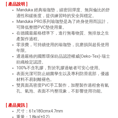
[ 產品說明 ]
Manduka 經典瑜珈墊，縝密回彈度、無與倫比的舒
適性和緩衝度，提供練習時的安全與穩定。
Manduka PRO系列瑜珈墊是為了終身使用而設計，
可降低整體PVC墊使用量。
在德國最嚴格標準下，進行無毒物質、無排放之生
產製作過程。
零浪費，可持續使用的瑜珈墊，抗磨損與超長使用
年限。
通過嚴格的國際環保紡品認證權威(Oeko-Tex)-瑞士
紡織檢定認證。
100%不含乳膠，對於乳膠過敏者可安心使用。
表面光潔可防止細菌孳生以及專利防滑底部，優越
材料不易剝離褪色。
雙異面高密度PVC手工製作，加壓製作過程會有氣
孔、氣泡、表面不均整現象，不影響使用功能。
[ 產品資訊 ]
尺寸：61x180cmx4.7mm
重量：1.8kg(±0.2)