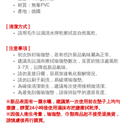
材質：無毒PVC
產地：德國
[ 清潔方式 ]
請用毛巾沾濕清水擰乾擦拭並自然風乾。
[ 注意事項 ]
初次拆封瑜珈墊，若有些許新品氣味屬為正常。
建議先以濕布擦拭瑜珈墊數次，並置於陰涼處風乾
3-7天，以降低新品氣味。
請勿直接日曬，容易加速氧化裂解情況。
請勿以刷子刷洗，易破壞瑜珈墊。
為確保清潔衛生，建議每次使用後稍做清潔。
為避免刮傷瑜珈墊，請保持趾甲的適當長度。
※新品表面有一層水蠟，建議第一次使用前在墊子上均勻
撒鹽，靜置24小時後使用濕抹布把鹽擦拭乾淨。
※因個人衛生考量，瑜珈墊、巾類商品恕不接受退換貨，
請慎慮後再行購買。