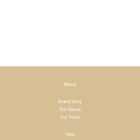
About
Brand Story
Our Values
Our Team
Help