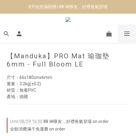
8月短跑滿額贈 | 88 神隊友，好禮爸氣登場
8月短跑滿額贈 | 88 神隊友，好禮爸氣登場
✨CURARING-韓國多功能深層按摩環｜新品預購88折！✨
Manduka-跟著青蛙去旅行｜快閃第二站-台南
8月短跑滿額贈 | 88 神隊友，好禮爸氣登場
【Manduka】PRO Mat 瑜珈墊
6mm - Full Bloom LE
尺寸：66x180cmx6mm
重量：3.2kg(±0.2)
材質：無毒PVC
產地：德國
Until
08/09 16:00
88 神隊友，好禮爸氣登場 on order
全館消費滿千免運費 on order