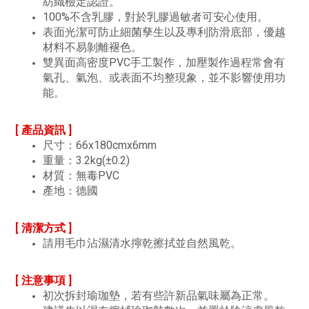
紡織檢定認證。
100%不含乳膠，對於乳膠過敏者可安心使用。
表面光潔可防止細菌孳生以及專利防滑底部，優越
材料不易剝離褪色。
雙異面高密度PVC手工製作，加壓製作過程常會有
氣孔、氣泡、或表面不均整現象，並不影響使用功
能。
[ 產品資訊 ]
尺寸：66x180cmx6mm
重量：3.2kg(±0.2)
材質：無毒PVC
產地：德國
[ 清潔方式 ]
請用毛巾沾濕清水擰乾擦拭並自然風乾。
[ 注意事項 ]
初次拆封瑜珈墊，若有些許新品氣味屬為正常。