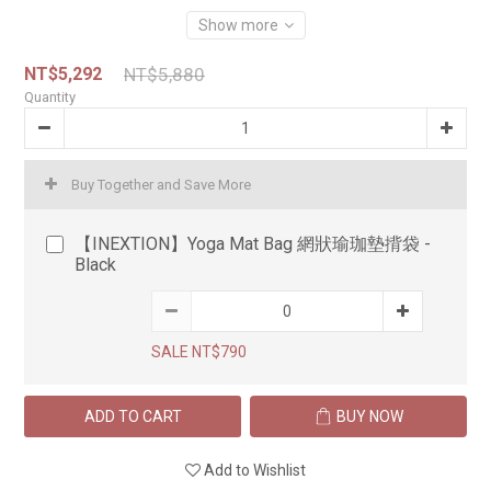
Show more
NT$5,292
NT$5,880
Quantity
Buy Together and Save More
【INEXTION】Yoga Mat Bag 網狀瑜珈墊揹袋 -
Black
SALE NT$790
ADD TO CART
BUY NOW
Add to Wishlist