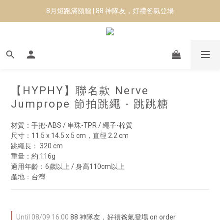
8月短跑滿額贈 | 88 神隊友，好禮爸氣登場
8月短跑滿額贈 | 88 神隊友，好禮爸氣登場
✨CURARING-韓國多功能深層按摩環｜新品預購88折！✨
Manduka-跟著青蛙去旅行｜快閃第二站-台南
8月短跑滿額贈 | 88 神隊友，好禮爸氣登場
【HYPHY】聯名款 Nerve
Jumprope 節拍跳繩 - 跳跳糖
材質：手把-ABS / 串珠-TPR / 繩子-棉質
尺寸：11.5 x 14.5 x 5 cm，直徑 2.2 cm
跳繩長： 320 cm
重量：約 116g
適用年齡：6歲以上 / 身高110cm以上
產地：台灣
Until
08/09 16:00
88 神隊友，好禮爸氣登場 on order