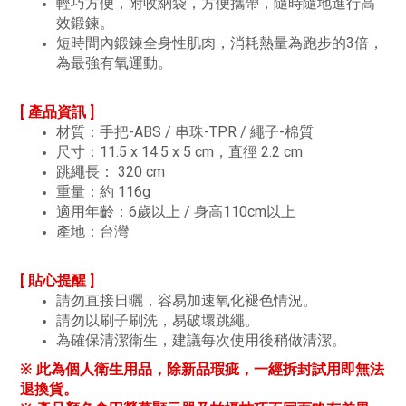
輕巧方便，附收納袋，方便攜帶，隨時隨地進行高
效鍛鍊。
短時間內鍛鍊全身性肌肉，消耗熱量為跑步的3倍，
為最強有氧運動。
[ 產品資訊 ]
材質：手把-ABS / 串珠-TPR / 繩子-棉質
尺寸：11.5 x 14.5 x 5 cm，直徑 2.2 cm
跳繩長： 320 cm
重量：約 116g
適用年齡：6歲以上 / 身高110cm以上
產地：台灣
[ 貼心提醒 ]
請勿直接日曬，容易加速氧化褪色情況。
請勿以刷子刷洗，易破壞跳繩。
為確保清潔衛生，建議每次使用後稍做清潔。
※ 此為個人衛生用品，除新品瑕疵，一經拆封試用即無法
退換貨。