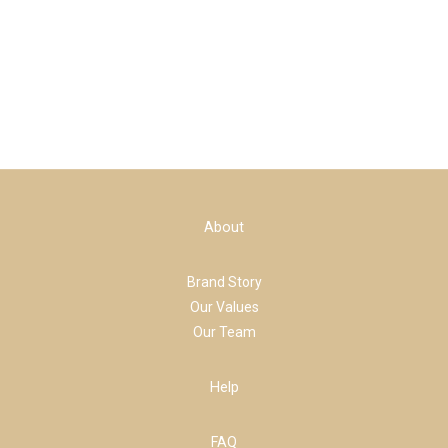
About
Brand Story
Our Values
Our Team
Help
FAQ