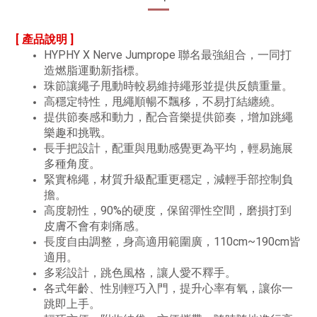
[ 產品說明 ]
HYPHY X Nerve Jumprope 聯名最強組合，一同打
造燃脂運動新指標。
珠節讓繩子甩動時較易維持繩形並提供反饋重量。
高穩定特性，甩繩順暢不飄移，不易打結纏繞。
提供節奏感和動力，配合音樂提供節奏，增加跳繩
樂趣和挑戰。
長手把設計，配重與甩動感覺更為平均，輕易施展
多種角度。
緊實棉繩，材質升級配重更穩定，減輕手部控制負
擔。
高度韌性，90%的硬度，保留彈性空間，磨損打到
皮膚不會有刺痛感。
長度自由調整，身高適用範圍廣，110cm~190cm皆
適用。
多彩設計，跳色風格，讓人愛不釋手。
各式年齡、性別輕巧入門，提升心率有氧，讓你一
跳即上手。