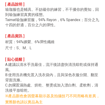
[ 產品說明 ]
瑜珈服也是輔具。
不妨礙你的練習，不干擾你的覺知，回
到瑜伽練習真實的樣態。
Taimat瑜伽練習服，94% Rayon，6% Spandex；百分之九
十四的舒適，百分之六的彈性。
[ 產品資訊 ]
材質：
94%
嫘縈、
6%
彈性纖維
尺寸
：S、M、L
[ 貼心提醒 ]
A.建議以清水手洗最佳，流汗後請盡快清洗晾乾或保持通
風。
B.使用洗衣機先置入洗衣袋內，且與深色衣服分開、翻至
背面洗滌。
C.勿擱置濕熱處、烘乾、整燙或加入漂白劑、柔軟劑，清
洗後平放晾乾。
※產品顏色會因螢幕顯示器及拍攝技巧不同而略有差異，
實際顏色請以實品為主