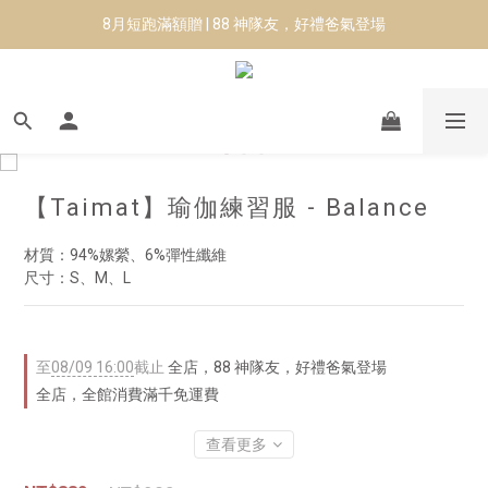
8月短跑滿額贈 | 88 神隊友，好禮爸氣登場
8月短跑滿額贈 | 88 神隊友，好禮爸氣登場
✨CURARING-韓國多功能深層按摩環｜新品預購88折！✨
Manduka-跟著青蛙去旅行｜快閃第二站-台南
8月短跑滿額贈 | 88 神隊友，好禮爸氣登場
【Taimat】瑜伽練習服 - Balance
材質：94%嫘縈、6%彈性纖維
尺寸：S、M、L
至
08/09 16:00
截止
全店，88 神隊友，好禮爸氣登場
全店，全館消費滿千免運費
查看更多