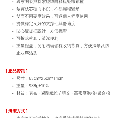
獨家開發無棉絮經緯向精梳短纖布種
紮實枕芯穩而不沉，不易扁塌變形
雙面不同硬度效果，可適個人程度使用
提供穩定良好的支撐性與舒適度
貼心雙提把設計，方便攜帶
可拆式枕套，清潔便利
重量輕盈，另附贈瑜珈枕收納背袋，方便攜帶及防
止灰塵沾染
[ 產品資訊 ]
尺寸：63cm*25cm*14cm
重量：988g±10%
材質：表布 - 聚酯纖維 / 填充 - 高密度泡棉+聚合棉
[ 清潔方式 ]