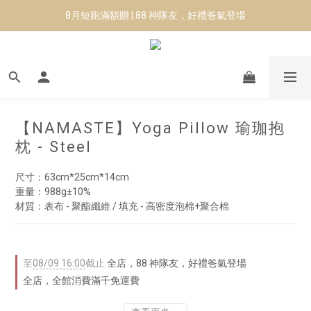
8月短跑滿額贈 | 88 神隊友，好禮爸氣登場
8月短跑滿額贈 | 88 神隊友，好禮爸氣登場
✨CURARING-韓國多功能深層按摩環｜新品預購88折！✨
Manduka-跟著青蛙去旅行｜快閃第二站-台南
8月短跑滿額贈 | 88 神隊友，好禮爸氣登場
【NAMASTE】Yoga Pillow 瑜珈抱
枕 - Steel
尺寸：63cm*25cm*14cm
重量：988g±10% 
材質：表布 - 聚酯纖維 / 填充 - 高密度泡棉+聚合棉
至
08/09 16:00
截止
全店，88 神隊友，好禮爸氣登場
全店，全館消費滿千免運費