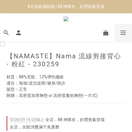
8月短跑滿額贈 | 88 神隊友，好禮爸氣登場
8月短跑滿額贈 | 88 神隊友，好禮爸氣登場
✨CURARING-韓國多功能深層按摩環｜新品預購88折！✨
Manduka-跟著青蛙去旅行｜快閃第二站-台南
8月短跑滿額贈 | 88 神隊友，好禮爸氣登場
【NAMASTE】Nama 流線剪接背心
- 粉紅 - 230259
材質：88%尼龍、12%彈性纖維
適合：瑜珈/皮拉提斯/健身/跑步
版型：正常
附贈：高密度加厚胸墊 or 高密度魔術胸墊(一片式)
至
08/09 16:00
截止
全店，88 神隊友，好禮爸氣登場
全店，全館消費滿千免運費