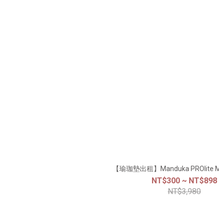
支撐感、常在飯店練習或需要做倒立與支
蝶環
撐體位的進階練習者eKO Superlite Mat
型能
｜輕盈隨行的天然抓地力特色：天然樹膠
背的肌
製成，表面紋理增強止滑，可折疊好收納
群的深
適合對象： 習慣去Studio 上課、追求極
體的重
輕便打包的練習者GRP Travel Mat｜最強
釋壓
水份吸收專家特色： 專利吸水緞面PU 表
「深咖
層，能極速吸收水分與汗液，在濕熱的環
手擺放
境下也能保持良好的乾爽止滑適合對象：
瑜珈教
熱瑜珈愛好者、海島假期或汗量大的練習
間 三
者Shala Rug｜回歸自然的純棉質感特
惠隨著
色： 印度傳統手工織造，結合永續再生
也在尋
棉。順應各種地形弧度，能保護關節，使
心意，
【瑜珈墊出租】Manduka PROlite
用後可輕鬆機洗適合對象： 喜愛草地、
暖的選
NT$300 ~ NT$898
沙灘戶外練習，重視材質與自然連結的練
座傳遞
NT$3,980
習者 四、快閃企劃：親手觸摸材料的溫
起至 
度 文字與圖片能傳遞視覺，但瑜珈墊的
預購優
「止滑度」與「支撐回彈」只有身體親自