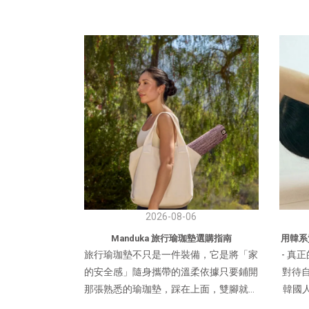
2026-08-06
Manduka 旅行瑜珈墊選購指南
用韓系
旅行瑜珈墊不只是一件裝備，它是將「家
- 真
的安全感」隨身攜帶的溫柔依據只要鋪開
對待自
那張熟悉的瑜珈墊，踩在上面，雙腳就能
韓國人
重新找到沉靜與連結 目錄一、為什麼我
台灣希