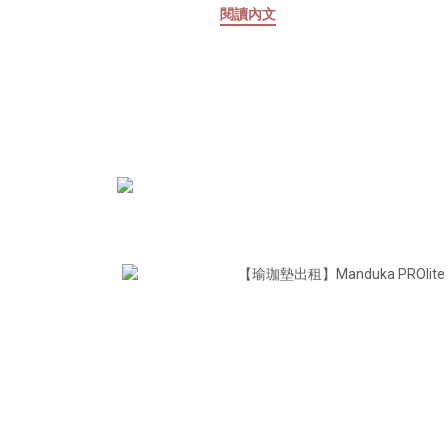
閱讀內文
們需要一張隨行瑜珈墊？二、測出你的命
能深層
定Manduka旅伴三、深度拆解四款旅行
份優
墊的觸感與工藝四、快閃企劃：親手觸摸
的身體
材料的溫度 一、為什麼我們需要一張隨
韓國的
行瑜珈墊？在忙碌的生活與異地的探索之
蝴蝶環
間，對瑜人來說，瑜珈是我們與自己對話
購優
的錨點。當我們踏上旅程，環境在變、風
溫柔回
景在變，但只要鋪開那張熟悉的瑜珈墊，
化，而
踩在上面，雙腳就能重新找到沉靜與連
隱形載
結。一張好的旅行墊，既要輕量可折疊、
自覺低
不佔行李空間，更要在不同場域提供強大
漸變得
的支撐與止滑力。 二、跟隨心情和情境
觸及深
問題，一路向下選擇，找到專屬於你的隨
順著身
行練習夥伴 三、深度拆解四款旅行墊的
膜的
觸感與工藝 PRO Travel Mat｜永續與專
學：曲
業的完美平衡特色： 承襲經典黑墊的耐
傳統按
用，高密度PVC材質提供極佳支撐，也可
自然界
以輕鬆摺疊放入行李箱適合對象： 追求
打造出