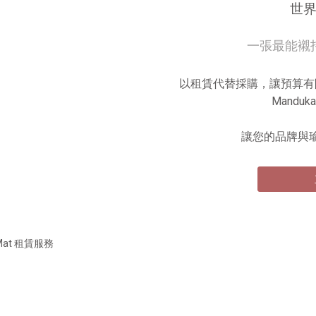
世界
到了古都「台南」我們都在等候
精準貼合的蝶翼曲線:獨特的蝴蝶造
往理想生活的列車；而瑜珈，就
完美對應人體各個部位——肩頸、腰
讓你在等待時，依然保持內在平
一張最能襯
肉，或是針對運動後小腿與大腿肌
的秘密誠摯邀請大家來到台南快
層按壓。不需要費力施壓，順著身
感受 Manduka 的質感與魅力📍
以租賃代替採購，讓預算有
量沉降，就能感受到點對點的精準
位： 台南新天地2樓🗓️ 活動時間：7
Mandu
。韓系質感優雅配色:溫潤沉穩的
8/31🔗官方網站：
啡」與柔和沉靜的「淺米色」，隨
https://www.mandukatw.com
讓您的品牌與
在客房床頭、沙發一角，或是帶去
日落的溫柔：台南場限定提案瑜
室，都能自然融入你的生活美學空
習，是從投資自己的健康與生活
、PERNEXT 台灣總代理限時預購優
高雄有的台南也不能少，我們準
父親節和七夕的腳步接近，如果你
美感與實用性、專屬於台南快閃
找一份兼具品質、實用與設計感的
遇 ✨入門款式組（台南限定
CURARING 蝴蝶環會是一個無比溫
$3,088）： 內含 Begin 瑜珈墊
 Mat 租賃服務
擇，用親民好入手的單價，搭起這
珈磚或8foot 瑜珈繩），讓剛接
愛意與溫度的橋樑預購期間：即日
你，也能無負擔擁有頂級的保護
8/31 止專屬禮遇：全系列享 88 折
台南快閃限定「餘暉落日組
惠品質保證：PERNEXT台灣官方
（$4,500）： 旅行墊與鋪巾的
總代理公司貨購買連結：