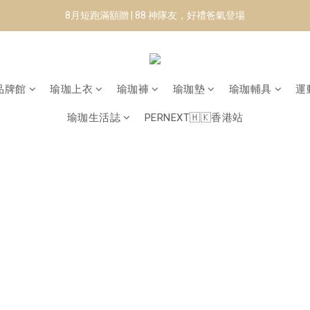
8月短跑滿額贈 | 88 神隊友，好禮爸氣登場
8月短跑滿額贈 | 88 神隊友，好禮爸氣登場
✨CURARING-韓國多功能深層按摩環｜新品預購88折！✨
Manduka-跟著青蛙去旅行｜快閃第二站-台南
品牌館
瑜珈上衣
瑜珈褲
瑜珈墊
瑜珈輔具
運
8月短跑滿額贈 | 88 神隊友，好禮爸氣登場
瑜珈生活誌
PERNEXT🇭🇰香港站