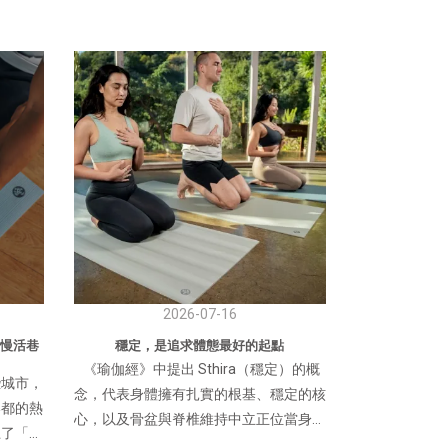
2026-07-16
的慢活巷
穩定，是追求體態最好的起點
《瑜伽經》中提出 Sthira（穩定）的概
些城市，
念，代表身體擁有扎實的根基、穩定的核
港都的熱
心，以及骨盆與脊椎維持中立正位當身體
上了「台
具備穩定的支撐，動作便能自然延展，呼