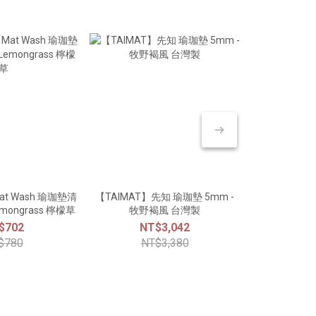
at Wash 瑜珈墊清
【TAIMAT】先知 瑜珈墊 5mm -
【Manduka】P
emongrass 檸檬草
牧野褐風 台灣製
4.7mm
$702
NT$3,042
NT
$780
NT$3,380
NT