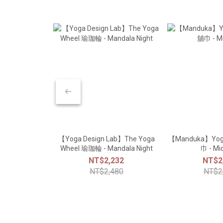
【Yoga Design Lab】The Yoga
【Manduka】Yogi
Wheel 瑜珈輪 - Mandala Night
巾 - Mi
NT$2,232
NT$2
NT$2,480
NT$2