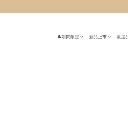
🔔期間限定
新品上市
嚴選