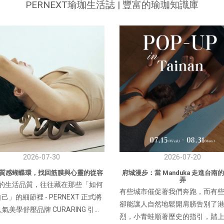
PERNEXT瑜珈生活誌 | 豐富的瑜珈知識庫
2026-07-30
2026-07-20
質感蝴蝶環，找回筋膜與心靈的從容
府城漫步：當 Manduka 走進台南
弄
正的生活品質，往往藏在那些「如何
有些城市催促著我們奔跑，而有
己」的細節裡 - PERNEXT 正式將
卻能讓人自然地鬆開肩膀告別了
氣美學舒壓品牌 CURARING 引進
烈，小青蛙順著歷史的指引，踏
望透過兼具美學與功能性的「多功