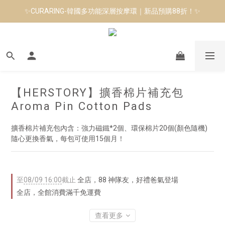
✨CURARING-韓國多功能深層按摩環｜新品預購88折！✨
8月短跑滿額贈 | 88 神隊友，好禮爸氣登場
Manduka-跟著青蛙去旅行｜快閃第二站-台南
8月短跑滿額贈 | 88 神隊友，好禮爸氣登場
【HERSTORY】擴香棉片補充包
Aroma Pin Cotton Pads
擴香棉片補充包內含：強力磁鐵*2個、環保棉片20個(顏色隨機)
隨心更換香氣，每包可使用15個月！
至
08/09 16:00
截止
全店，88 神隊友，好禮爸氣登場
全店，全館消費滿千免運費
查看更多